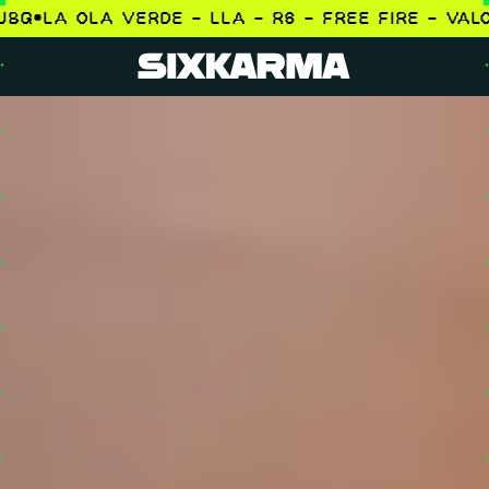
6 - FREE FIRE - VALORANT - PUBG
•
LA OLA VERDE 